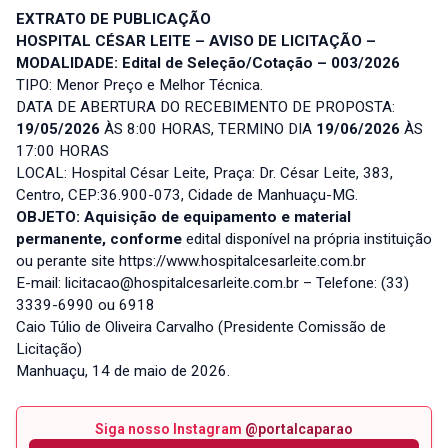
EXTRATO DE PUBLICAÇÃO
HOSPITAL CÉSAR LEITE –
AVISO DE LICITAÇÃO –
MODALIDADE: Edital de Seleção/Cotação – 003/2026
TIPO: Menor Preço e Melhor Técnica.
DATA DE ABERTURA DO RECEBIMENTO DE PROPOSTA:
19/05/2026
ÀS 8:00 HORAS, TERMINO DIA
19/06/2026
ÀS
17:00 HORAS
LOCAL: Hospital César Leite, Praça: Dr. César Leite, 383,
Centro, CEP:36.900-073, Cidade de Manhuaçu-MG.
OBJETO:
Aquisição de equipamento e material
permanente,
conforme
edital disponível na própria instituição
ou perante site
https://www.hospitalcesarleite.com.br
E-mail:
licitacao@hospitalcesarleite.com.br
– Telefone: (33)
3339-6990 ou 6918
Caio Túlio de Oliveira Carvalho (Presidente Comissão de
Licitação)
Manhuaçu, 14 de maio de 2026.
Siga nosso Instagram
@portalcaparao