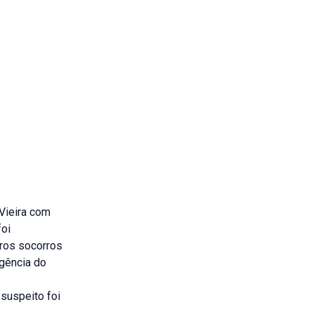
 Vieira com
foi
ros socorros
rgência do
 suspeito foi