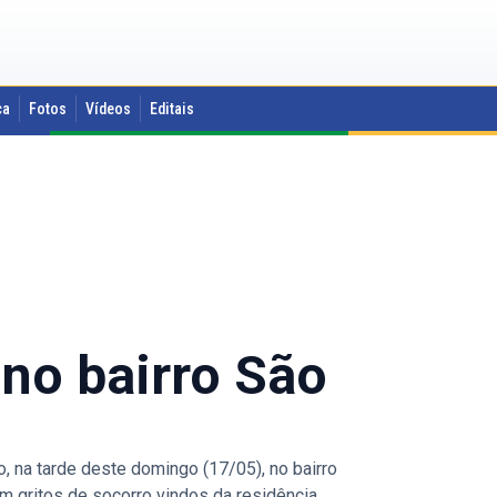
ca
Fotos
Vídeos
Editais
no bairro São
 na tarde deste domingo (17/05), no bairro
m gritos de socorro vindos da residência