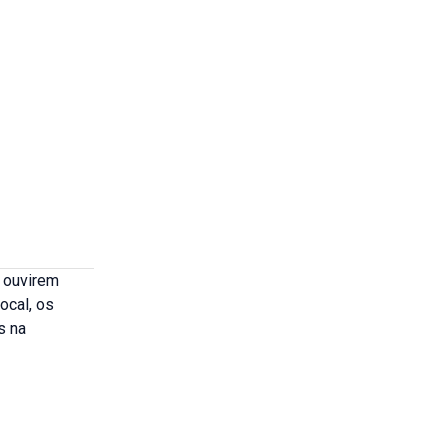
s ouvirem
ocal, os
s na