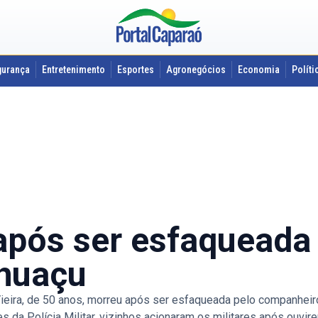
gurança
Entretenimento
Esportes
Agronegócios
Economia
Políti
após ser esfaqueada 
huaçu
ira, de 50 anos, morreu após ser esfaqueada pelo companheiro,
da Polícia Militar, vizinhos acionaram os militares após ouvire