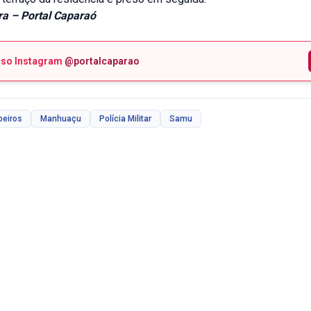
ira – Portal Caparaó
sso Instagram
@portalcaparao
beiros
Manhuaçu
Polícia Militar
Samu