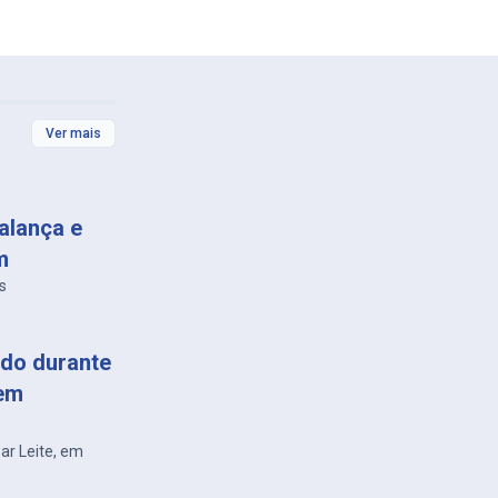
Ver mais
alança e
m
s
do durante
 em
sar Leite, em