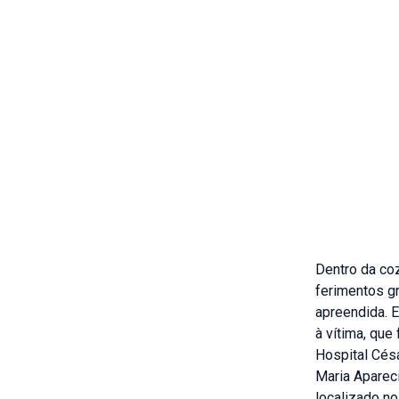
Dentro da coz
ferimentos gr
apreendida. 
à vítima, qu
Hospital Césa
Maria Apareci
localizado no