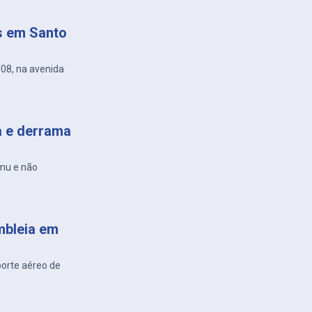
s em Santo
/08, na avenida
a e derrama
amu e não
mbleia em
porte aéreo de