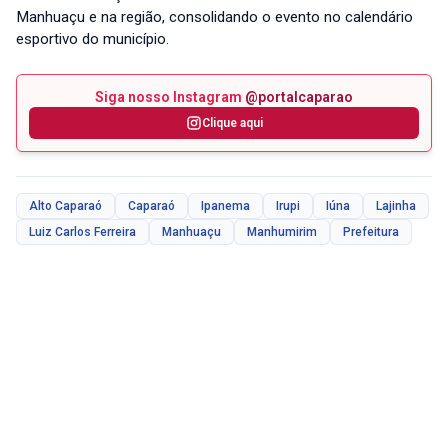
Manhuaçu e na região, consolidando o evento no calendário
esportivo do município.
Siga nosso Instagram
@portalcaparao
Clique aqui
Alto Caparaó
Caparaó
Ipanema
Irupi
Iúna
Lajinha
Luiz Carlos Ferreira
Manhuaçu
Manhumirim
Prefeitura