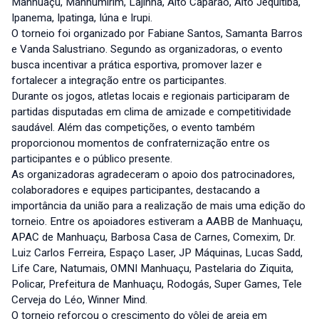
Manhuaçu, Manhumirim, Lajinha, Alto Caparaó, Alto Jequitibá,
Ipanema, Ipatinga, Iúna e Irupi.
O torneio foi organizado por Fabiane Santos, Samanta Barros
e Vanda Salustriano. Segundo as organizadoras, o evento
busca incentivar a prática esportiva, promover lazer e
fortalecer a integração entre os participantes.
Durante os jogos, atletas locais e regionais participaram de
partidas disputadas em clima de amizade e competitividade
saudável. Além das competições, o evento também
proporcionou momentos de confraternização entre os
participantes e o público presente.
As organizadoras agradeceram o apoio dos patrocinadores,
colaboradores e equipes participantes, destacando a
importância da união para a realização de mais uma edição do
torneio. Entre os apoiadores estiveram a AABB de Manhuaçu,
APAC de Manhuaçu, Barbosa Casa de Carnes, Comexim, Dr.
Luiz Carlos Ferreira, Espaço Laser, JP Máquinas, Lucas Sadd,
Life Care, Natumais, OMNI Manhuaçu, Pastelaria do Ziquita,
Policar, Prefeitura de Manhuaçu, Rodogás, Super Games, Tele
Cerveja do Léo, Winner Mind.
O torneio reforçou o crescimento do vôlei de areia em