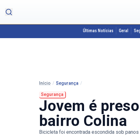
Últimas Notícias
Geral
Se
Início
/
Segurança
/
Segurança
Jovem é preso 
bairro Colina
Bicicleta foi encontrada escondida sob panos