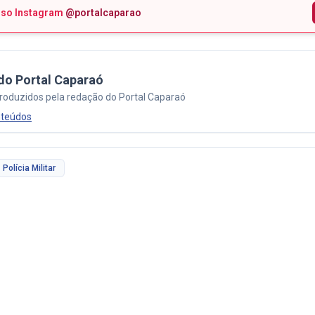
sso Instagram
@portalcaparao
do Portal Caparaó
roduzidos pela redação do Portal Caparaó
nteúdos
Polícia Militar