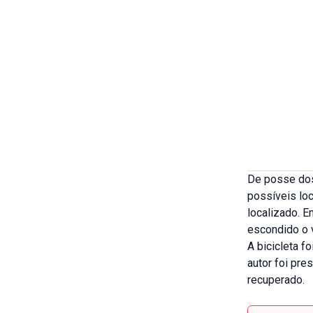
De posse dos
possíveis loc
localizado. E
escondido o v
A bicicleta f
autor foi pre
recuperado.