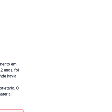
eamento em
2 anos, foi
onde havia
rietário. O
aterial