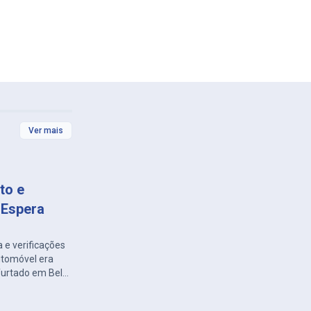
Ver mais
to e
 Espera
 e verificações
automóvel era
 furtado em Belo