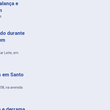
alança e
m
s
do durante
 em
sar Leite, em
s em Santo
/08, na avenida
a e derrama