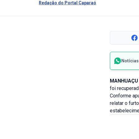
Redação do Portal Caparaó
Notícia
MANHUAÇU 
foi recuperad
Conforme apu
relatar o fur
estabelecime