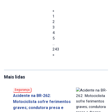
«
1
2
3
4
5
…
243
»
Mais lidas
Segurança
Acidente na BR-262:
Motociclista sofre ferimentos
graves; condutora presa e