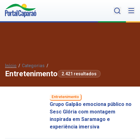
Início
/
Categorias
/
Entretenimento
2.421 resultados
Entretenimento
Grupo Galpão emociona público no
Sesc Glória com montagem
inspirada em Saramago e
experiência imersiva