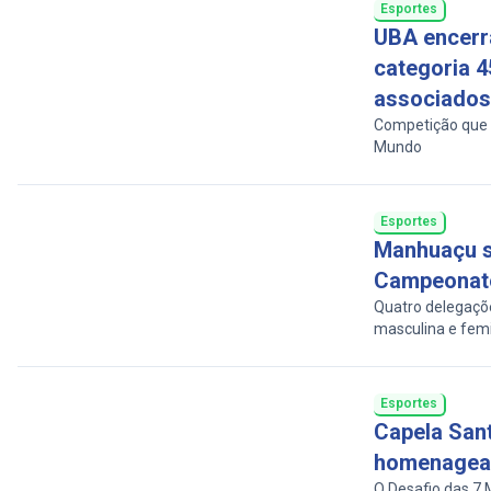
Esportes
UBA encerr
categoria 4
associados
Competição que 
Mundo
Esportes
Manhuaçu s
Campeonato
Quatro delegaçõe
masculina e fem
Esportes
Capela San
homenagead
O Desafio das 7 