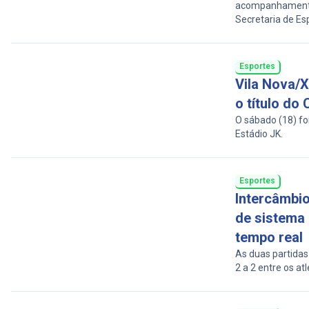
acompanhamento 
Secretaria de Es
Secretaria Munic
Esportes
Vila Nova/
o título do
O sábado (18) fo
Estádio JK.
Esportes
Intercâmbi
de sistema 
tempo real
As duas partidas
2 a 2 entre os at