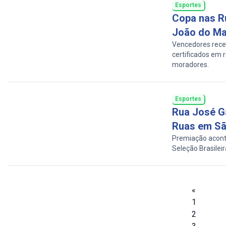
Esportes
Copa nas R
João do M
Vencedores rece
certificados em 
moradores.
Esportes
Rua José G
Ruas em Sã
Premiação acont
Seleção Brasileir
«
1
2