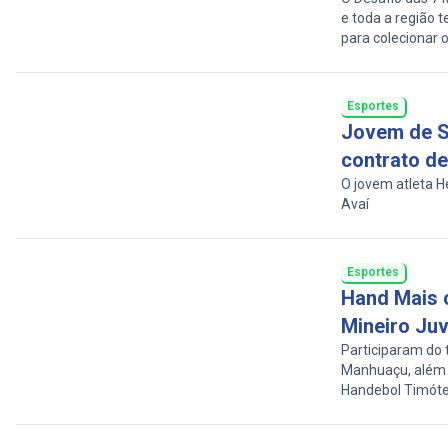
e toda a região 
para colecionar
Esportes
Jovem de S
contrato d
O jovem atleta He
Avaí
Esportes
Hand Mais 
Mineiro Ju
Participaram do
Manhuaçu, além 
Handebol Timót