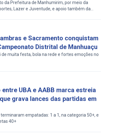
da Prefeitura de Manhumirim, por meio da
portes, Lazer e Juventude, e apoio também da
ipal de Educação.
Xambras e Sacramento conquistam
 Campeonato Distrital de Manhuaçu
i de muita festa, bola na rede e fortes emoções no
o entre UBA e AABB marca estreia
que grava lances das partidas em
 terminaram empatadas: 1 a 1, na categoria 50+, e
letas 40+