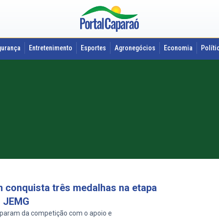
gurança
Entretenimento
Esportes
Agronegócios
Economia
Políti
 conquista três medalhas na etapa
o JEMG
ciparam da competição com o apoio e