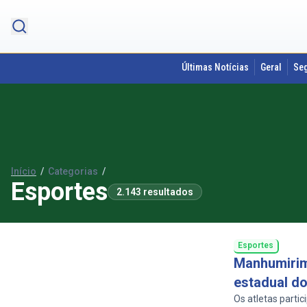
Últimas Notícias
Geral
Se
Início
/
Categorias
/
Esportes
2.143 resultados
Esportes
Manhumirim
estadual d
Os atletas parti