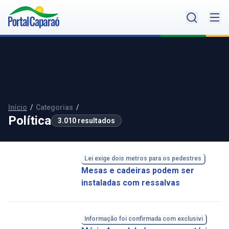
Início
/
Categorias
/
Política
3.010 resultados
Lei exige dois metros para os pedestres
Mesas e cadeiras podem ser
instaladas com ressalvas
Informação foi confirmada com exclusivi