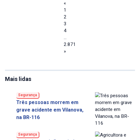
«
1
2
3
4
…
2.871
»
Mais lidas
Segurança
Três pessoas morrem em
grave acidente em Vilanova,
na BR-116
Segurança