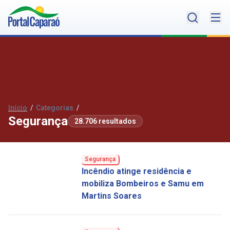
Início
/
Categorias
/
Segurança
28.706 resultados
Segurança
Incêndio atinge residência e
mobiliza Bombeiros e Samu em
Martins Soares