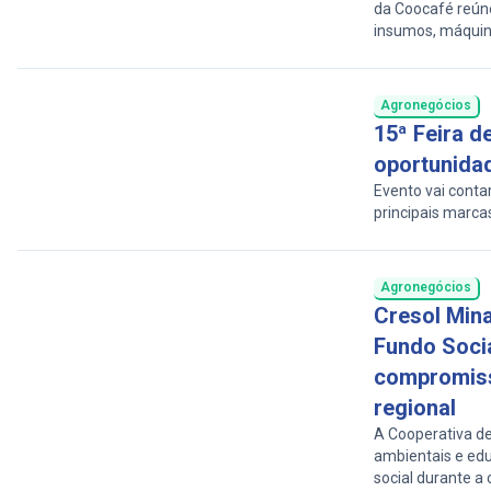
da Coocafé reúne
insumos, máquina
financeiros.
Agronegócios
15ª Feira d
oportunida
Evento vai conta
principais marca
Agronegócios
Cresol Mina
Fundo Socia
compromiss
regional
A Cooperativa des
ambientais e ed
social durante a