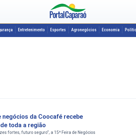
gurança
Entretenimento
Esportes
Agronegócios
Economia
Políti
e negócios da Coocafé recebe
de toda a região
es fortes, futuro seguro”, a 15ª Feira de Negócios