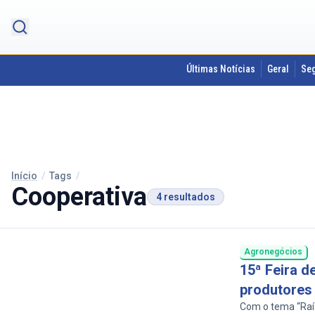
Últimas Notícias
Geral
Se
Início
/
Tags
/
Cooperativa
4 resultados
Agronegócios
15ª Feira d
produtores 
Com o tema “Raíz