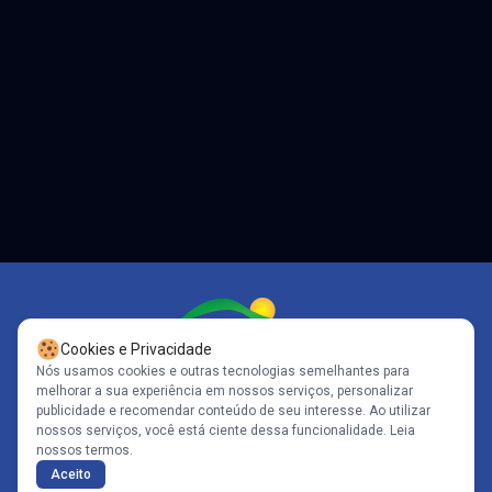
Cookies e Privacidade
Nós usamos cookies e outras tecnologias semelhantes para
melhorar a sua experiência em nossos serviços, personalizar
Siga-nos
publicidade e recomendar conteúdo de seu interesse. Ao utilizar
nossos serviços, você está ciente dessa funcionalidade.
Leia
nossos termos.
Copyright© 2005-2026 - Portal Caparaó - CNPJ: 10.570.353/0001-80 | Todos
Aceito
os direitos reservados .
Políticas de Privacidade