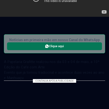
Notícias em primeira mão em nosso Canal do WhatsApp
Clique aqui
A Papelaria Grafitte realizou nos dia 03 e 04 de maio, a 10ª
Edição do Café com Arte.
Evento que ja tornou tradiocnal e acontece duas vezes ao ano
e Manhuaçu