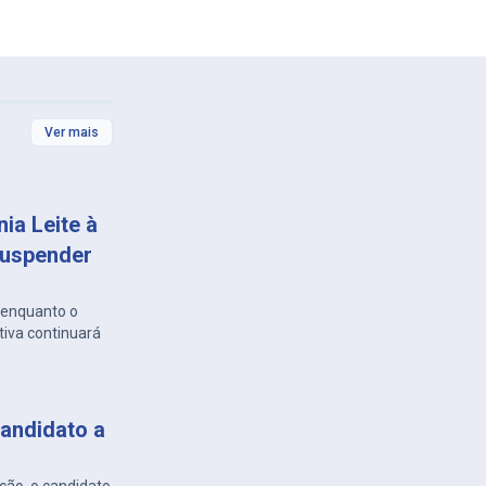
Ver mais
ia Leite à
suspender
, enquanto o
tiva continuará
candidato a