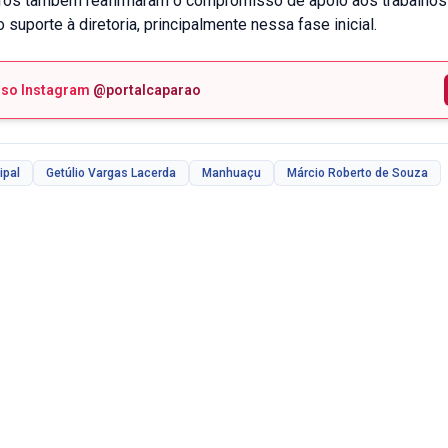
ros também reafirmaram o compromisso de apoio aos trabalhos
o suporte à diretoria, principalmente nessa fase inicial.
sso Instagram
@portalcaparao
ipal
Getúlio Vargas Lacerda
Manhuaçu
Márcio Roberto de Souza