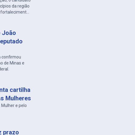
ão, o candidato
ípios da região
 fortalecimento
e João
deputado
 confirmou
o de Minas e
eral.
ta cartilha
as Mulheres
 Mulher e pelo
z prazo