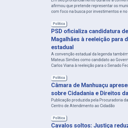
Em seu pronunciamento durante a convenç
afirmou que pretende representar os munic
com foco na busca por investimentos e no
das políticas públicas.
Política
PSD oficializa candidatura d
Magalhães à reeleição para 
estadual
A convenção estadual da legenda também
Mateus Simões como candidato ao Govern
Carlos Viana à reeleição para o Senado Fed
Política
Câmara de Manhuaçu apresen
sobre Cidadania e Direitos d
Publicação produzida pela Procuradoria da
Centro de Atendimento ao Cidadão
Política
Cavalos soltos: Justiça redu