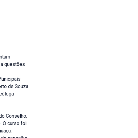
entam
 a questões
unicipais
erto de Souza
icóloga
 do Conselho,
 O curso foi
uaçu.