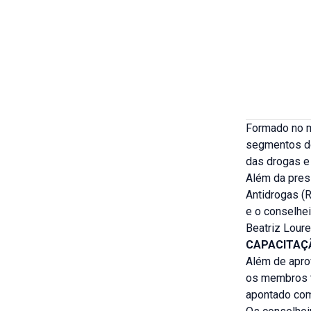
Formado no m
segmentos do
das drogas e
Além da pres
Antidrogas (
e o conselhei
Beatriz Loure
CAPACITAÇ
Além de apro
os membros t
apontado co