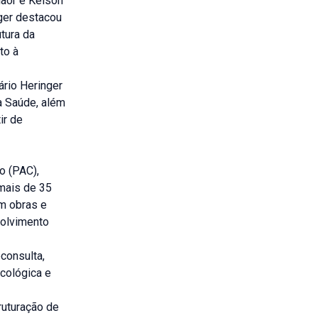
laor e Kelson
nger destacou
tura da
to à
rio Heringer
a Saúde, além
ir de
o (PAC),
 mais de 35
em obras e
volvimento
consulta,
ecológica e
ruturação de