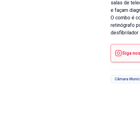
salas de tele
e façam diag
O combo é co
retinógrafo p
desfibrilador
Siga no
Câmara Munic