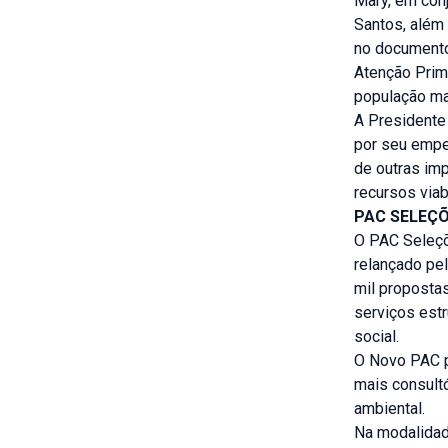
Mary, em conj
Santos, além 
no documento 
Atenção Prim
população m
A Presidente
por seu empe
de outras imp
recursos viab
PAC SELEÇ
O PAC Seleçõ
relançado pel
mil proposta
serviços estr
social.
O Novo PAC p
mais consultó
ambiental.
Na modalidad