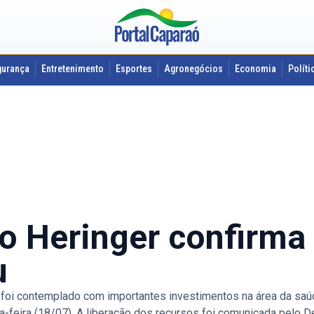
gurança
Entretenimento
Esportes
Agronegócios
Economia
Políti
o Heringer confirm
u
oi contemplado com importantes investimentos na área da saú
a-feira (18/07). A liberação dos recursos foi comunicada pelo De