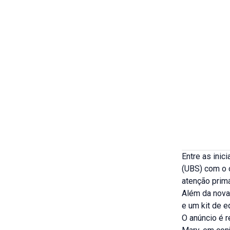
Entre as ini
(UBS) com o o
atenção prim
Além da nov
e um kit de e
O anúncio é r