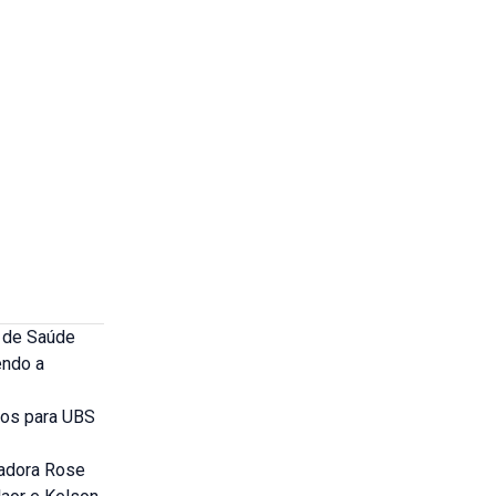
a de Saúde
endo a
os para UBS
eadora Rose