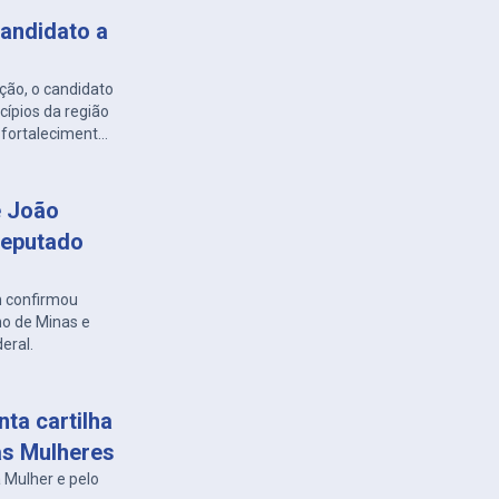
candidato a
ão, o candidato
ípios da região
 fortalecimento
e João
deputado
 confirmou
o de Minas e
eral.
ta cartilha
as Mulheres
 Mulher e pelo