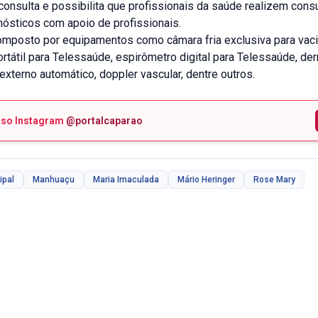
consulta e possibilita que profissionais da saúde realizem consu
nósticos com apoio de profissionais.
mposto por equipamentos como câmara fria exclusiva para vaci
ortátil para Telessaúde, espirômetro digital para Telessaúde, de
 externo automático, doppler vascular, dentre outros.
sso Instagram
@portalcaparao
ipal
Manhuaçu
Maria Imaculada
Mário Heringer
Rose Mary