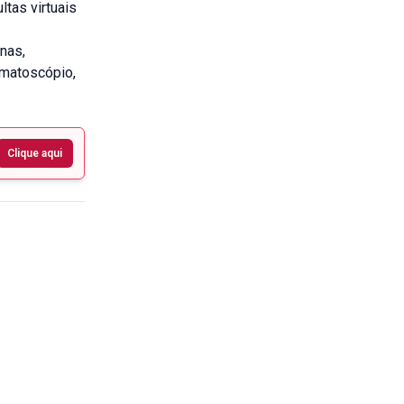
ltas virtuais
nas,
rmatoscópio,
Clique aqui