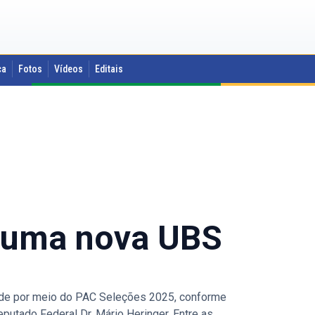
ca
Fotos
Vídeos
Editais
a uma nova UBS
de por meio do PAC Seleções 2025, conforme
putado Federal Dr. Mário Heringer. Entre as