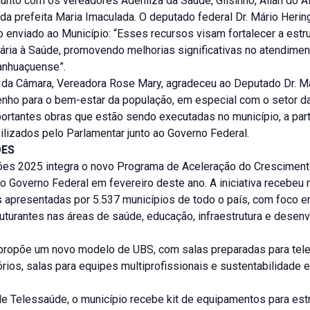
unto com os vereadores Adenilza da Saúde, Gilsinho, Allan do A
da prefeita Maria Imaculada. O deputado federal Dr. Mário Heri
enviado ao Município: “Esses recursos visam fortalecer a estru
ária à Saúde, promovendo melhorias significativas no atendimen
anhuaçuense”.
 da Câmara, Vereadora Rose Mary, agradeceu ao Deputado Dr. Má
nho para o bem-estar da população, em especial com o setor d
ortantes obras que estão sendo executadas no município, a part
ilizados pelo Parlamentar junto ao Governo Federal.
ÕES
es 2025 integra o novo Programa de Aceleração do Cresciment
o Governo Federal em fevereiro deste ano. A iniciativa recebeu
s apresentadas por 5.537 municípios de todo o país, com foco 
uturantes nas áreas de saúde, educação, infraestrutura e desen
ropõe um novo modelo de UBS, com salas preparadas para tele
rios, salas para equipes multiprofissionais e sustentabilidade 
e Telessaúde, o município recebe kit de equipamentos para est