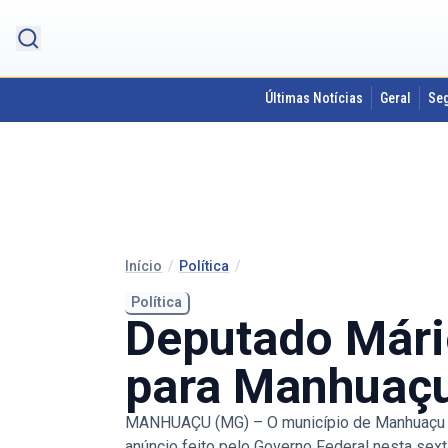
Últimas Notícias
Geral
Se
Início
/
Política
/
Política
Deputado Mári
para Manhuaç
MANHUAÇU (MG) – O município de Manhuaçu f
anúncio feito pelo Governo Federal nesta sext