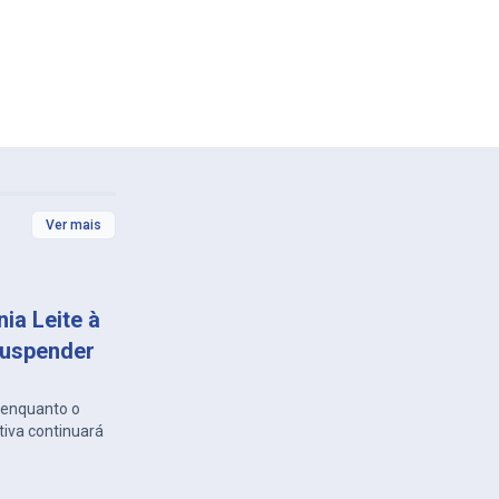
Ver mais
ia Leite à
suspender
, enquanto o
tiva continuará