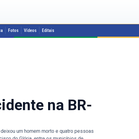
ca
Fotos
Vídeos
Editais
idente na BR-
 deixou um homem morto e quatro pessoas
cisco do Glória, entre os municípios de