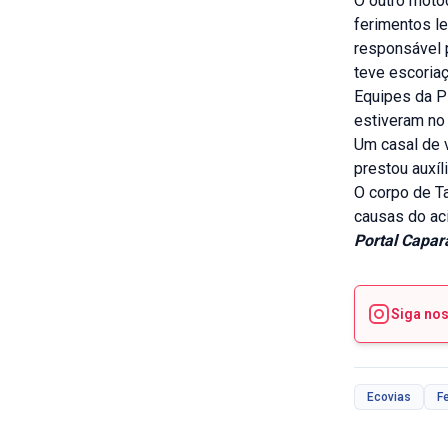
O outro motoc
ferimentos l
responsável 
teve escoria
Equipes da PR
estiveram no 
Um casal de 
prestou auxíl
O corpo de Ta
causas do ac
Portal Capar
Siga no
Ecovias
F