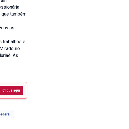
eram
essionária
o, que também
Ecovias
 trabalhos e
 Miradouro.
uriaé. As
Clique aqui
Federal