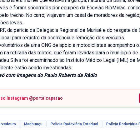
iclista e a mulher que estava na garupa, naturais da Bahia, sofr
eves e foram socorridos por equipes da Ecovias RioMinas, conc
pelo trecho. No carro, viajavam um casal de moradores da regiã
ções leves.
F, da perícia da Delegacia Regional de Muriaé e do resgate da 
local para registro da ocorrência e remoção dos veículos.
voluntários de uma ONG de apoio a motociclistas acompanhou os
io na retirada das motos, que foram levadas para o município de
deu Silva foi encaminhado ao Instituto Médico Legal (IML) de M
idente estão sendo investigadas.
aó com imagens do Paulo Roberto da Rádio
sso Instagram
@portalcaparao
ervedouro
Manhuaçu
Polícia Rodoviária Estadual
Polícia Rodoviária 