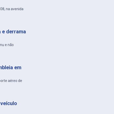
/08, na avenida
a e derrama
amu e não
mbleia em
porte aéreo de
veículo