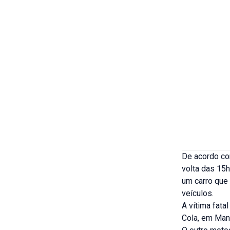
De acordo com
volta das 15
um carro que 
veículos.
A vítima fata
Cola, em Manh