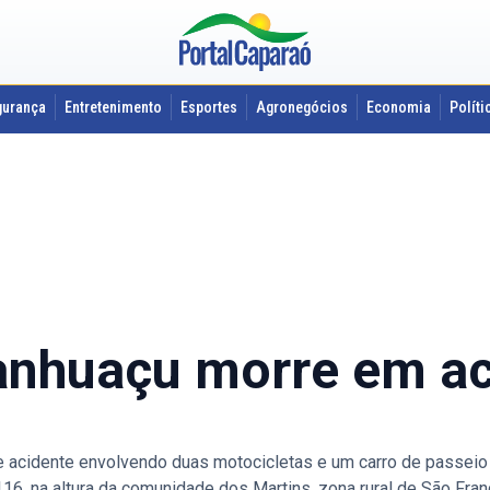
gurança
Entretenimento
Esportes
Agronegócios
Economia
Políti
nhuaçu morre em ac
cidente envolvendo duas motocicletas e um carro de passeio
116, na altura da comunidade dos Martins, zona rural de São Fran