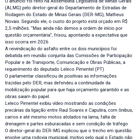
O anúncio foi feito na Assembleia Legislativa de Minas Gerais
(ALMG) pelo diretor-geral do Departamento de Estradas de
Rodagem do Estado de Minas Gerais (DER-MG), Matheus
Novais. Segundo ele, o custo do projeto está orçado em R$
2,5 milhões. “Mas ainda não demos a ordem de início por
questão orçamentária”, frisou, apontando a expectativa que
isso ocorra em 2026.
A reivindicação do asfalto entre os dois municípios foi
debatida em reunião conjunta das Comissões de Participação
Popular e de Transporte, Comunicação e Obras Públicas, a
requerimento do deputado Leleco Pimentel (PT).
O parlamentar classificou de positivas as informações
trazidas pelo DER, mas defendeu a continuidade da
mobilização popular para que haja orçamento garantido e as
obras saiam do papel.
Leleco Pimentel exibiu vídeo mostrando as condições
precárias da ligação entre Raul Soares e Caputira, com ônibus,
carros e até mesmo motos atolados na lama, falta de
drenagem e partes esburacadas e sem condição de tráfego.
O diretor-geral do DER-MG explicou que o trecho em questão
envolve uma rodovia municipal, motivo pelo qual o Estado não