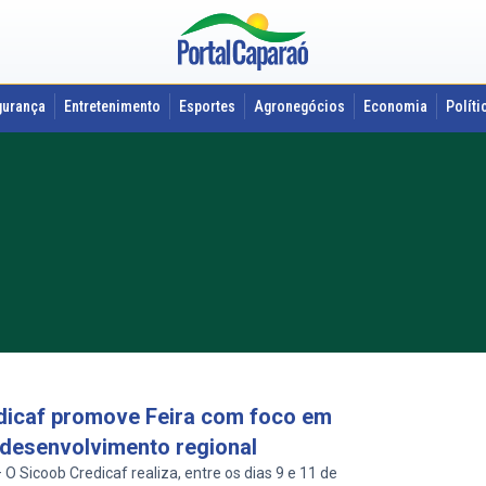
gurança
Entretenimento
Esportes
Agronegócios
Economia
Políti
dicaf promove Feira com foco em
 desenvolvimento regional
 Sicoob Credicaf realiza, entre os dias 9 e 11 de