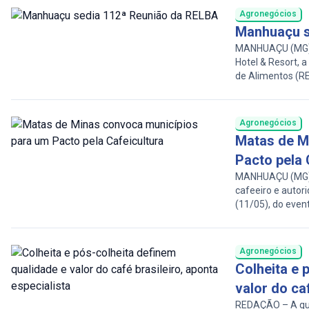
ao registrado […]
Agronegócios
Manhuaçu s
MANHUAÇU (MG) –
Hotel & Resort, 
de Alimentos (RE
lideranças region
segurança alimen
2014, a rede perm
Agronegócios
Matas de M
Pacto pela 
MANHUAÇU (MG) – 
cafeeiro e autor
(11/05), do event
Nayme José de Sa
encontro teve co
voltadas ao dese
Agronegócios
de Minas, região 
Colheita e 
valor do caf
REDAÇÃO – A qual