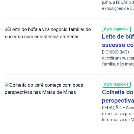
julho, a FECAF 20
exposições de Du
Prefeitura Munic
rurais, empresár
experiências, ace
Agronegócios
Leite de búf
sucesso co
DIONÍSIO (MG) – 
decidiram busca
família, não ima
de derivados de l
chegada do progr
Agroindústria De
Agronegócios
Colheita d
perspectiv
REDAÇÃO – A colh
expectativa para
Informativo de 
relatos de campo
maiores e melhor