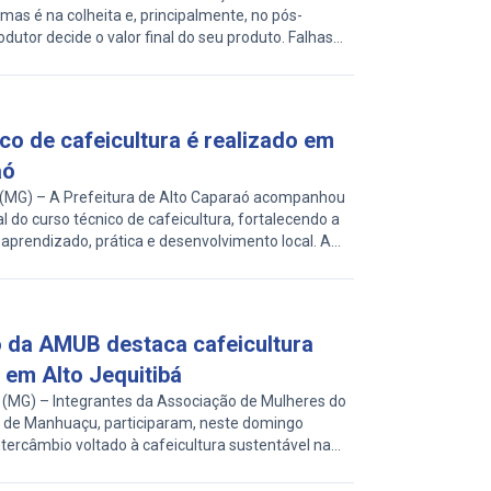
mas é na colheita e, principalmente, no pós-
odutor decide o valor final do seu produto. Falhas
podem comprometer todo o potencial da lavoura,
 produção apresenta bom desenvolvimento
ndo Aldir Alves Teixeira, CEO da […]
co de cafeicultura é realizado em
aó
G) – A Prefeitura de Alto Caparaó acompanhou
l do curso técnico de cafeicultura, fortalecendo a
 aprendizado, prática e desenvolvimento local. A
 com a presença da gestão municipal e a parceria
b, GTACK e Caparaó Mineiro, trazendo reflexões
vismo na prática e sua […]
o da AMUB destaca cafeicultura
 em Alto Jequitibá
(MG) – Integrantes da Associação de Mulheres do
, de Manhuaçu, participaram, neste domingo
ntercâmbio voltado à cafeicultura sustentável na
, em Alto Jequitibá. A atividade reuniu produtoras
cia prática sobre manejo regenerativo e produção