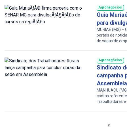
de café de quali
Agronegócios
Guia Muria
para divulg
MURIAÉ (MG) – O
portais de notíci
de vagas de empr
capacitação, fi
Faemg Senar – R
parceria, o portal
Agronegócios
Sindicato d
campanha p
Assembleia
MANHUAÇU (MG) –
contas referente
Trabalhadores e
realização de ca
arrecadação de r
entidade. A asse
Centro […]
«