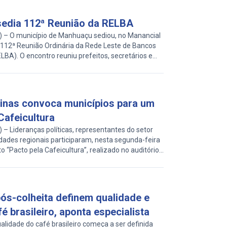
edia 112ª Reunião da RELBA
 O município de Manhuaçu sediou, no Manancial
a 112ª Reunião Ordinária da Rede Leste de Bancos
LBA). O encontro reuniu prefeitos, secretários e
ais com o objetivo de fortalecer as políticas de
tar e o apoio à agricultura familiar. Fundada em
ite o […]
inas convoca municípios para um
Cafeicultura
Lideranças políticas, representantes do setor
idades regionais participaram, nesta segunda-feira
o “Pacto pela Cafeicultura”, realizado no auditório
lles, no Sicoob Credilivre, em Manhuaçu. O
mo objetivo promover o diálogo e fortalecer ações
nvolvimento sustentável da cafeicultura nas Matas
[…]
pós-colheita definem qualidade e
é brasileiro, aponta especialista
idade do café brasileiro começa a ser definida