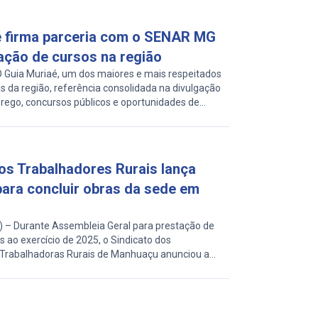
dade, com foco na preservação do solo e da […]
é firma parceria com o SENAR MG
ação de cursos na região
 Guia Muriaé, um dos maiores e mais respeitados
as da região, referência consolidada na divulgação
ego, concursos públicos e oportunidades de
rmou uma importante parceria com o Sistema
egional Zona da Mata e Caparaó. Por meio dessa
 passa a divulgar […]
os Trabalhadores Rurais lança
ara concluir obras da sede em
 Durante Assembleia Geral para prestação de
s ao exercício de 2025, o Sindicato dos
 Trabalhadoras Rurais de Manhuaçu anunciou a
mpanha junto aos associados e associadas para
ecursos para a construção da sede própria da
mbleia ocorreu na tarde deste sábado, 18/04, no