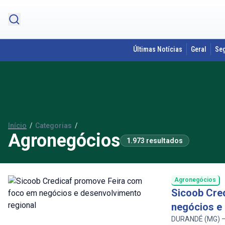
Últimas Notícias
Geral
Se
Início
/
Categorias
/
Agronegócios
1.973 resultados
Agronegócios
Sicoob Cre
negócios e
DURANDÉ (MG) – O