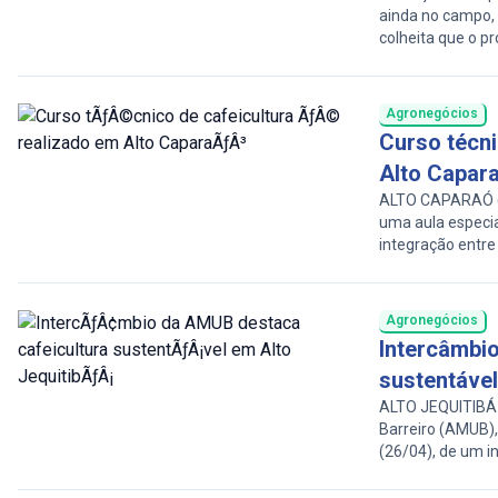
ainda no campo, 
colheita que o pr
nesse processo 
mesmo quando a
agronômico. Segu
Agronegócios
Curso técni
Alto Capar
ALTO CAPARAÓ (M
uma aula especia
integração entre
atividade contou
da Cresol, Sicoo
sobre o cooperati
Agronegócios
Intercâmbi
sustentável
ALTO JEQUITIBÁ 
Barreiro (AMUB)
(26/04), de um i
Fazendinha Gripp
em uma experiên