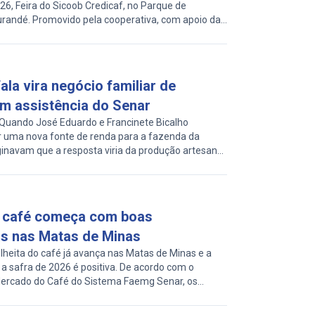
26, Feira do Sicoob Credicaf, no Parque de
randé. Promovido pela cooperativa, com apoio da
ipal, o evento tem como proposta reunir produtores
ios e parceiros em um ambiente voltado à troca de
sso […]
ala vira negócio familiar de
m assistência do Senar
Quando José Eduardo e Francinete Bicalho
r uma nova fonte de renda para a fazenda da
ginavam que a resposta viria da produção artesanal
eite de búfala iniciada na cozinha de casa. A
ama de Assistência Técnica e Gerencial – ATeG
rivados Lácteos transformou […]
o café começa com boas
as nas Matas de Minas
eita do café já avança nas Matas de Minas e a
 a safra de 2026 é positiva. De acordo com o
Mercado do Café do Sistema Faemg Senar, os
 indicam recuperação produtiva, com grãos
 peneira, o que pode garantir rendimento superior