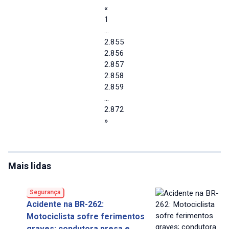
«
1
…
2.855
2.856
2.857
2.858
2.859
…
2.872
»
Mais lidas
Segurança
Acidente na BR-262:
Motociclista sofre ferimentos
graves; condutora presa e