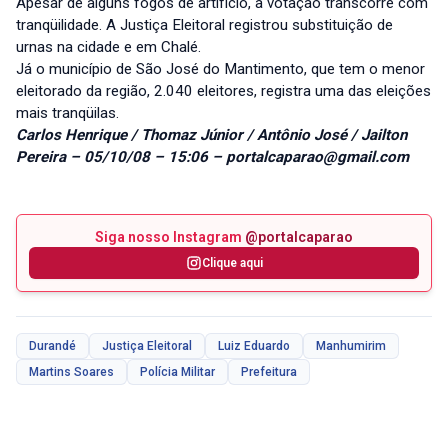
Apesar de alguns fogos de artifício, a votação transcorre com
tranqüilidade. A Justiça Eleitoral registrou substituição de
urnas na cidade e em Chalé.
Já o município de São José do Mantimento, que tem o menor
eleitorado da região, 2.040 eleitores, registra uma das eleições
mais tranqüilas.
Carlos Henrique / Thomaz Júnior / Antônio José / Jailton
Pereira – 05/10/08 – 15:06 – portalcaparao@gmail.com
Siga nosso Instagram
@portalcaparao
Clique aqui
Durandé
Justiça Eleitoral
Luiz Eduardo
Manhumirim
Martins Soares
Polícia Militar
Prefeitura