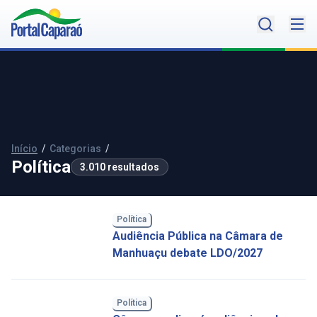
Início
/
Categorias
/
Política
3.010 resultados
Política
Audiência Pública na Câmara de
Manhuaçu debate LDO/2027
Política